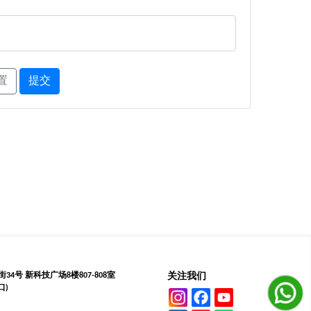
置
提交
4号 新科技广场8楼807-808室
关注我们
口)