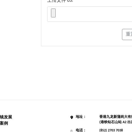
上传文件 03:
重
续发展
地址：
香港九龙新蒲岗大有街3
(港铁钻石山站 A2 出
案例
电话：
(852) 2703 7038