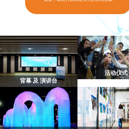
活动仪式
背幕 及 演讲台