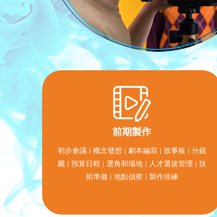
前期製作
初步會議 | 概念發想 | 劇本編寫 | 故事板 | 分鏡
圖 | 預算日程 | 選角和場地 | 人才選拔管理 | 技
術準備 | 地點偵察 | 製作排練