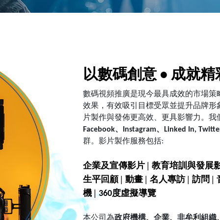
以數碼創意 • 成就
數碼視頻推廣是現今最具成效的市場策
效果，有效吸引目標受眾並提升品牌形
片製作與發佈更高效、更具影響力。我
Facebook、Instagram、Linked In, Tw
群。影片製作
服務包括:
|
企業及宣傳影片
教育培訓與發展
|
|
|
|
生平回顧
動畫
名人專訪
訪問
|
機
360度虛擬導覽
本公司為
政府機構、企業、非牟利組織