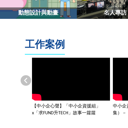
名人專訪
動態設計與動畫
工作案例
企資援組」
中小企資援組 中小企心聲共享（第二
政府資
故事一籮籮
集）－ 開闢出路 把握商機