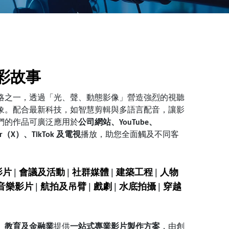
精彩故事
略之一，透過「光、聲、動態影像」營造強烈的視聽
象。配合最新科技，如智慧剪輯與多語言配音，讓影
們的作品可廣泛應用於
公司網站、YouTube、
itter（X）、TikTok 及電視
播放，助您全面觸及不同客
|
|
|
|
影片
會議及活動
社群媒體
建築工程
人物
|
|
|
|
音樂影片
航拍及吊臂
戲劇
水底拍攝
穿越
、教育及金融業
提供
一站式專業影片製作方案
，由創