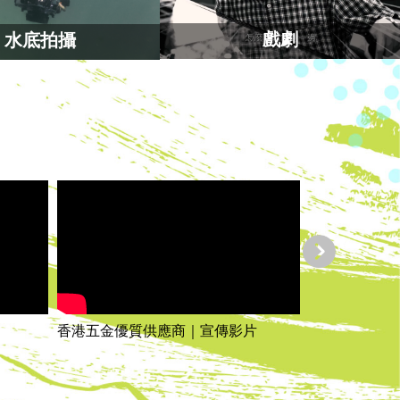
戲劇
水底拍攝
片
「搵衫易」虛擬試衣應用程式—為行動
不便人士而設