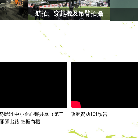
航拍、穿越機及吊臂拍攝
助101預告
香港五金優質供應商｜宣傳影