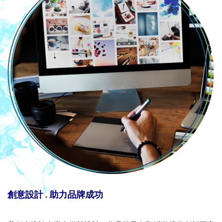
創意設計 . 助力品牌成功